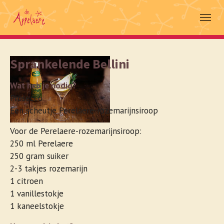
Skip to main navigation
Spring naar hoofd-inhoud
Skip to page footer
Sprankelende Bellini
Wat heb je nodig?
Prosecco
Een scheutje Perelaere-rozemarijnsiroop
Voor de Perelaere-rozemarijnsiroop:
250 ml Perelaere
250 gram suiker
2-3 takjes rozemarijn
1 citroen
1 vanillestokje
1 kaneelstokje