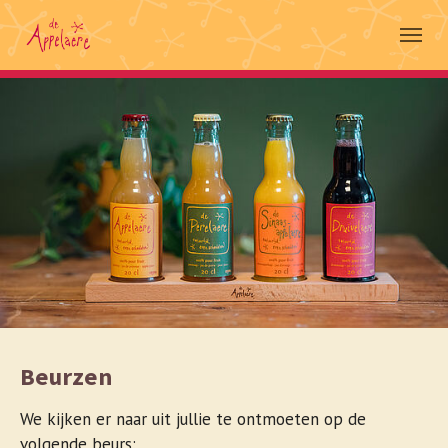
Skip to main navigation
Spring naar hoofd-inhoud
Skip to page footer
Beurzen
We kijken er naar uit jullie te ontmoeten op de
volgende beurs: