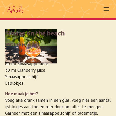
Skip to main navigation
Spring naar hoofd-inhoud
Skip to page footer
Sinaas on the beach
Wat heb je nodig?
30 ml Passoa
30 ml Vodka
60 ml Sinaasappelaere
30 ml Cranberry juice
Sinaasappelschijf
IJsblokjes
Hoe maak je het?
Voeg alle drank samen in een glas, voeg hier een aantal
ijsblokjes aan toe en roer door om alles te mengen.
Garneer met een sinaasappelschijf of bloemetje.