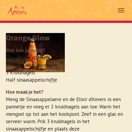
Skip to main navigation
Spring naar hoofd-inhoud
Skip to page footer
Orange Glow
Wat heb je nodig?
50 ml Elixir d'Anvers
200 ml Sinaasappelaere
3 Kruidnagels
Half sinaasappelschijfje
Hoe maak je het?
Meng de Sinaasappelaere en de Elixir d’Anvers in een
pannetje en voeg er 2 kruidnagels aan toe. Warm het
mengsel op tot aan het kookpunt. Zeef in een glas en
serveer warm. Prik 3 kruidnagels in het
sinaasappelschijfje en plaats deze