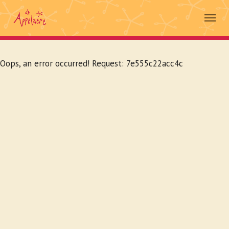
Skip to main navigation
Spring naar hoofd-inhoud
Skip to page footer
Oops, an error occurred! Request: 7e555c22acc4c