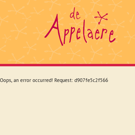
Skip to main navigation
Spring naar hoofd-inhoud
Skip to page footer
Oops, an error occurred! Request: d907fe5c2f566