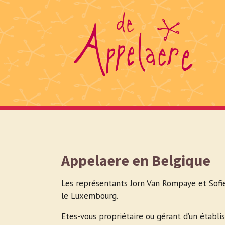
Skip to main navigation
Aller au contenu principal
Skip to page footer
Appelaere en Belgique
Les représentants Jorn Van Rompaye et Sofi
le Luxembourg.
Etes-vous propriétaire ou gérant d’un établis