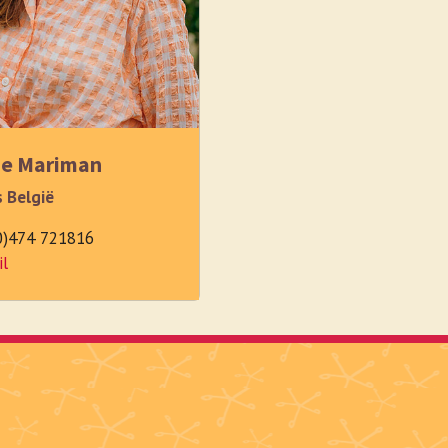
ie Mariman
s België
0)474 721816
il