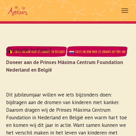
Skip to main navigation
Aller au contenu principal
Skip to page footer
[Translate to Frans:]
Doneer aan de Prinses Máxima Centrum Foundation
Nederland en België
Dit jubileumjaar willen we iets bijzonders doen:
bijdragen aan de dromen van kinderen met kanker.
Daarom dragen wij de Prinses Máxima Centrum
Foundation in Nederland en België een warm hart toe
en komen wij dit jaar in actie. Want samen kunnen we
het verschil maken in het leven van kinderen met